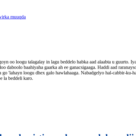
oyn oo loogu talagalay in lagu beddelo habka aad alaabta u guurto. Iy
 si loo daboolo baahiyaha gaarka ah ee ganacsigaaga. Haddi aad rara
kala go 'lahayn loogu dhex galo hawlahaaga. Nabadgelyo hal-cabbir-ku
 la beddeli karo.