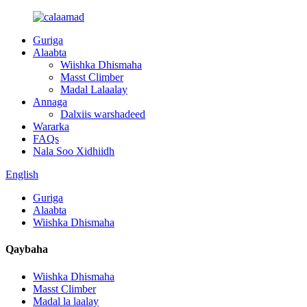
Guriga
Alaabta
Wiishka Dhismaha
Masst Climber
Madal Lalaalay
Annaga
Dalxiis warshadeed
Wararka
FAQs
Nala Soo Xidhiidh
English
Guriga
Alaabta
Wiishka Dhismaha
Qaybaha
Wiishka Dhismaha
Masst Climber
Madal la laalay