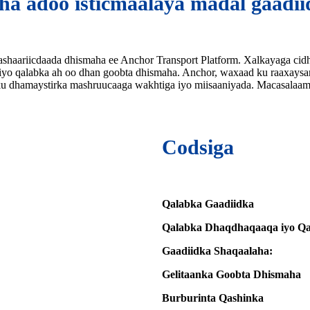
a adoo isticmaalaya madal gaadi
shaariicdaada dhismaha ee Anchor Transport Platform. Xalkayaga cidhi
a iyo qalabka ah oo dhan goobta dhismaha. Anchor, waxaad ku raaxaysan
 ku dhamaystirka mashruucaaga wakhtiga iyo miisaaniyada. Macasalaa
Codsiga
Qalabka Gaadiidka
Qalabka Dhaqdhaqaaqa iyo Q
Gaadiidka Shaqaalaha:
Gelitaanka Goobta Dhismaha
Burburinta Qashinka