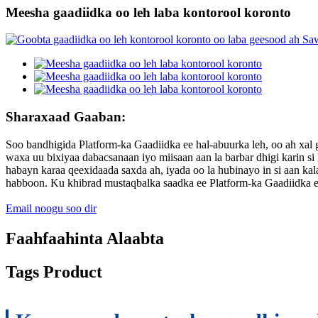
Meesha gaadiidka oo leh laba kontorool koronto
Sharaxaad Gaaban:
Soo bandhigida Platform-ka Gaadiidka ee hal-abuurka leh, oo ah xal g
waxa uu bixiyaa dabacsanaan iyo miisaan aan la barbar dhigi karin
habayn karaa qeexidaada saxda ah, iyada oo la hubinayo in si aan 
habboon. Ku khibrad mustaqbalka saadka ee Platform-ka Gaadiidka ee
Email noogu soo dir
Faahfaahinta Alaabta
Tags Product