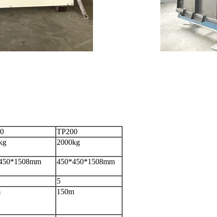
0
TP200
kg
2000kg
450*1508mm
450*450*1508mm
5
m
150m