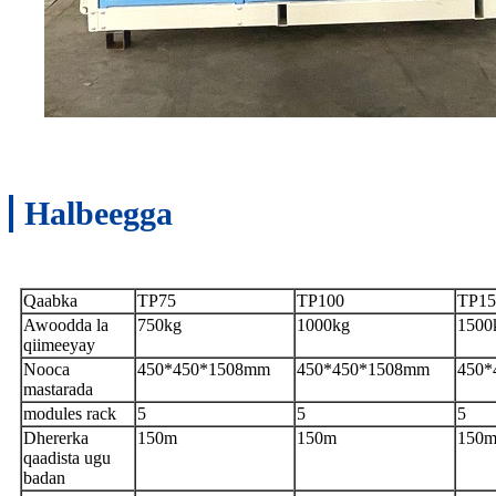
Halbeegga
Qaabka
TP75
TP100
TP15
Awoodda la
750kg
1000kg
1500
qiimeeyay
Nooca
450*450*1508mm
450*450*1508mm
450*
mastarada
modules rack
5
5
5
Dhererka
150m
150m
150
qaadista ugu
badan