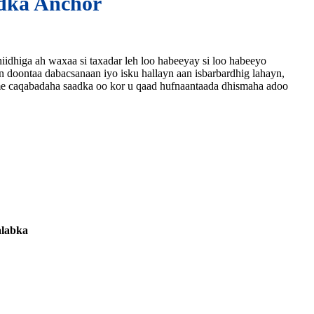
idka Anchor
idhiga ah waxaa si taxadar leh loo habeeyay si loo habeeyo
 doontaa dabacsanaan iyo isku hallayn aan isbarbardhig lahayn,
me caqabadaha saadka oo kor u qaad hufnaantaada dhismaha adoo
alabka