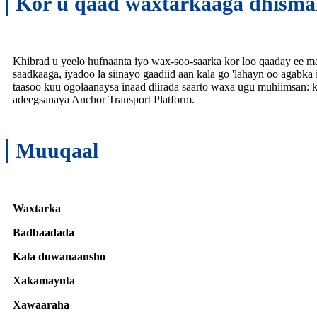
Kor u qaad waxtarkaaga dhismah
Khibrad u yeelo hufnaanta iyo wax-soo-saarka kor loo qaaday ee ma
saadkaaga, iyadoo la siinayo gaadiid aan kala go 'lahayn oo agabk
taasoo kuu ogolaanaysa inaad diirada saarto waxa ugu muhiimsan:
adeegsanaya Anchor Transport Platform.
Muuqaal
Waxtarka
Badbaadada
Kala duwanaansho
Xakamaynta
Xawaaraha