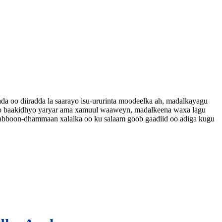
ada oo diiradda la saarayo isu-ururinta moodeelka ah, madalkayagu
nayso baakidhyo yaryar ama xamuul waaweyn, madalkeena waxa lagu
-habboon-dhammaan xalalka oo ku salaam goob gaadiid oo adiga kugu